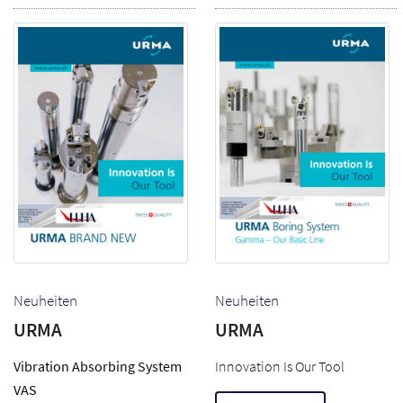
Neuheiten
Neuheiten
URMA
URMA
Vibration Absorbing System
Innovation Is Our Tool
VAS