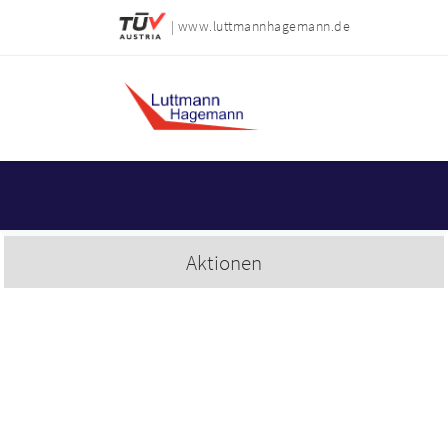
| www.luttmannhagemann.de
Aktionen