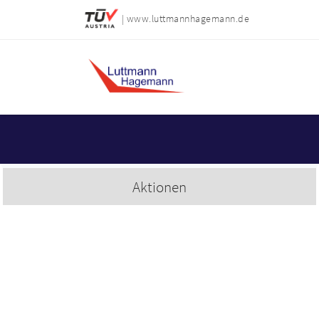
| www.luttmannhagemann.de
Aktionen